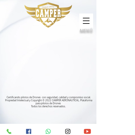
Calidad, compromiso e innovación
MENÚ
Certificando pilotos de Drones con seguridad, calidad y compromiso social.
Propiedad Intelectual y Copyright © 2022 CAMPER AERONAUTICAL. Plataforma
para pilotos de Drones
Todos los derechos reservados.