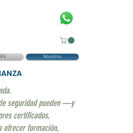
SRV
Nosotros
ÑANZA
ada.
a de seguridad pueden —y
res certificados,
a ofrecer formación,