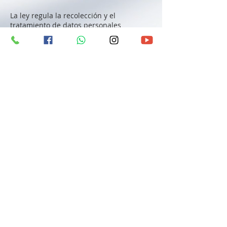
La ley regula la recolección y el
tratamiento de datos personales
efectuado por entidades públicas o
privadas, dentro del país o cuando el
responsable o encargado de la
información no está establecido en el
territorio nacional.
La ley establece que la recolección, uso y
tratamiento de datos personales sólo
puede ejercerse con el consentimiento
previo, expreso e informado del titular.
La ley también prohíbe el tratamiento de
datos parciales, incompletos,
fraccionados o que induzcan a error.
La Ley 1266 de 2008, también conocida
como Ley de Habeas Data, se aplica a
todos los datos personales financieros,
crediticios, comerciales y de servicios
registrados en un banco de datos.